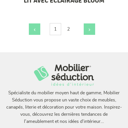
LIT AVEC ÉCLAIRAGE BLOOM
Page
1
2
Page
Navigation
%TEXT%
%TEXT%
%TEXT%
des
articles
Spécialiste du mobilier moyen haut de gamme, Mobilier
Séduction vous propose un vaste choix de meubles,
canapés, literie et décoration pour votre maison. Inspirez-
vous, découvrez les dernières tendances de
l'ameublement et nos idées d'intérieur...