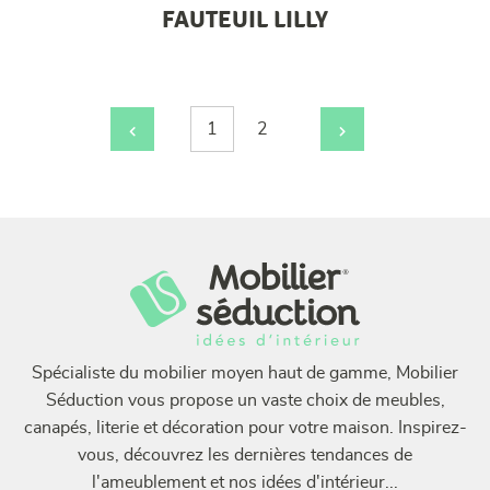
FAUTEUIL LILLY
Page
1
2
Page
Navigation
%TEXT%
%TEXT%
%TEXT%
des
articles
Spécialiste du mobilier moyen haut de gamme, Mobilier
Séduction vous propose un vaste choix de meubles,
canapés, literie et décoration pour votre maison. Inspirez-
vous, découvrez les dernières tendances de
l'ameublement et nos idées d'intérieur...