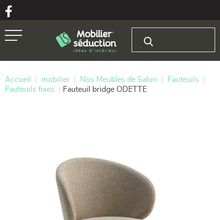
Aller au texte
Aller au menu
Rechercher :
Passer
Menu principal
au
contenu
Accueil
|
mobilier
|
Nos Meubles de Salon
|
Fauteuils
|
Fauteuils fixes
|
Fauteuil bridge ODETTE