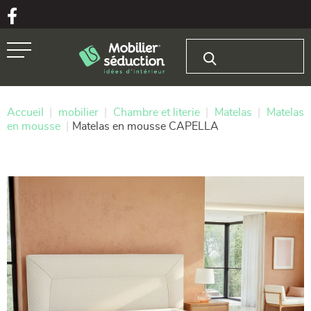
Aller au texte
Aller au menu
Rechercher :
Passer
Menu principal
au
contenu
Accueil
|
mobilier
|
Chambre et literie
|
Matelas
|
Matelas
en mousse
|
Matelas en mousse CAPELLA