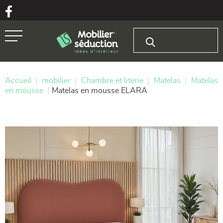
Aller au texte
Aller au menu
Rechercher :
Passer
Menu principal
au
contenu
Accueil
|
mobilier
|
Chambre et literie
|
Matelas
|
Matelas
en mousse
|
Matelas en mousse ELARA