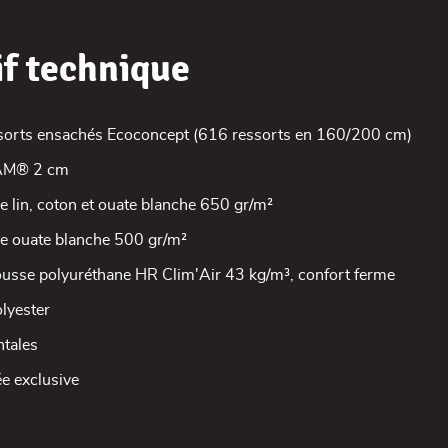
if technique
sorts ensachés Ecoconcept (616 ressorts en 160/200 cm)
AM® 2 cm
e lin, coton et ouate blanche 650 gr/m²
ée ouate blanche 500 gr/m²
usse polyuréthane HR Clim'Air 43 kg/m³, confort ferme
lyester
ntales
e exclusive
m