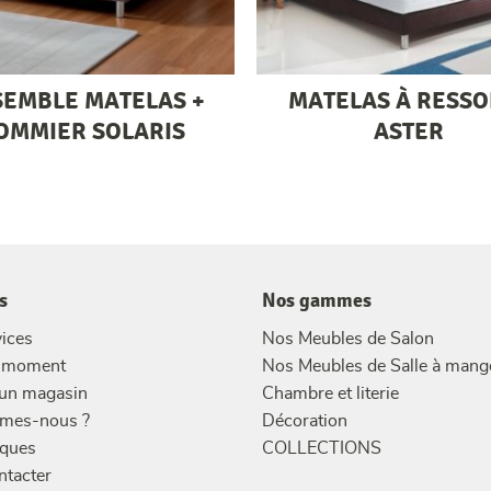
SEMBLE MATELAS +
MATELAS À RESSO
OMMIER SOLARIS
ASTER
s
Nos gammes
ices
Nos Meubles de Salon
u moment
Nos Meubles de Salle à mang
 un magasin
Chambre et literie
mes-nous ?
Décoration
ques
COLLECTIONS
ntacter