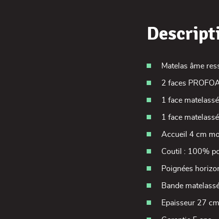
Descript
Matelas âme res
2 faces PROFO
1 face matelassé
1 face matelass
Accueil 4 cm mo
Coutil : 100% po
Poignées horizo
Bande matelassé
Epaisseur 27 c