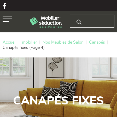
Aller au texte
Aller au menu
Rechercher :
Passer
Menu principal
au
contenu
Accueil
|
mobilier
|
Nos Meubles de Salon
|
Canapés
|
Canapés fixes
(Page 4)
CANAPÉS FIXES