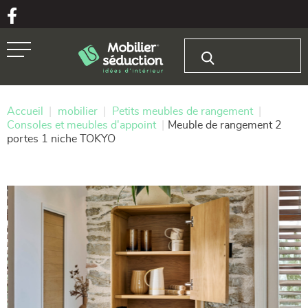
Aller au texte
Aller au menu
Rechercher :
Passer
Menu principal
au
contenu
Accueil
|
mobilier
|
Petits meubles de rangement
|
Consoles et meubles d'appoint
|
Meuble de rangement 2
portes 1 niche TOKYO